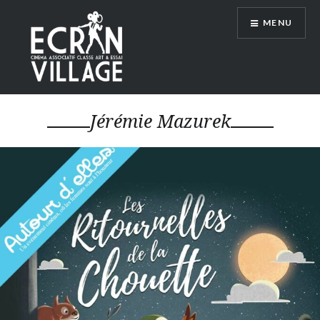
Accéder
MENU
au
contenu
principal
ÉCRAN VILLAGE
Jérémie Mazurek