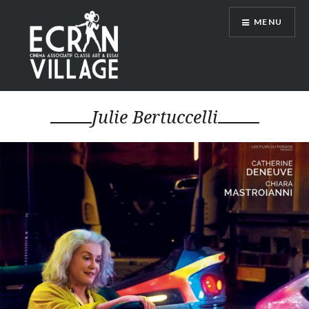
Accéder
MENU
au
contenu
principal
ÉCRAN VILLAGE
Julie Bertuccelli