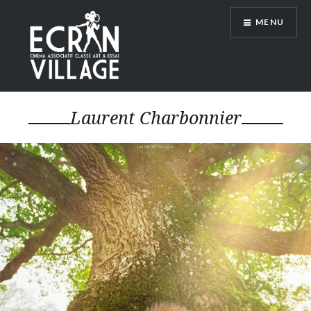
Accéder
MENU
au
contenu
principal
ÉCRAN VILLAGE
Laurent Charbonnier