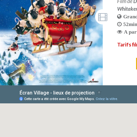
Film de
D
Whitake
Grand
52mi
A par
Tarifs f