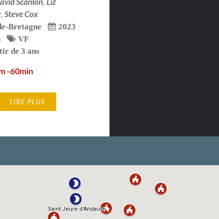
avid Scanlon
,
Liz
r
,
Steve Cox
e-Bretagne
2023
n
VF
tir de 3 ans
ilm -60min
LIRE PLUS