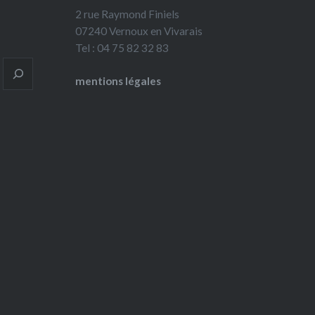
2 rue Raymond Finiels
07240 Vernoux en Vivarais
Tel : 04 75 82 32 83
mentions légales