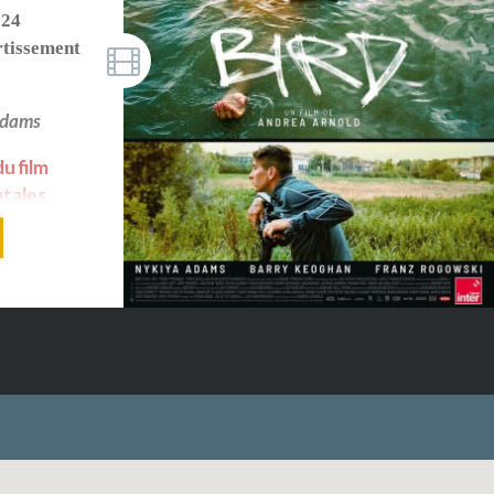
024
rtissement
Adams
u film
utales
 de
nt
r la
 non