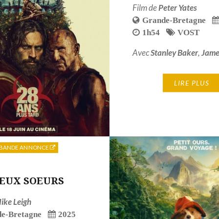
Film de
Peter Yates
Grande-Bretagne
1h54
VOST
Avec
Stanley Baker
,
Jame
LIRE PLUS
BANDE ANNONCE
EUX SOEURS
ike Leigh
e-Bretagne
2025