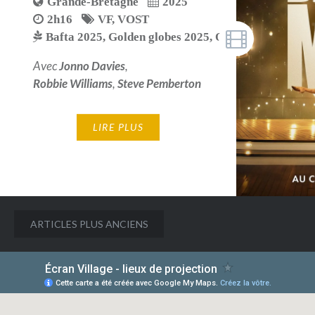
Grande-Bretagne
2025
2h16
VF
,
VOST
Bafta 2025
,
Golden globes 2025
,
Oscars 2025
Avec
Jonno Davies
,
Robbie Williams
,
Steve Pemberton
LIRE PLUS
Navigation
ARTICLES PLUS ANCIENS
des
articles