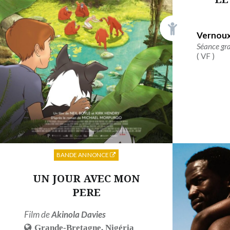
Vernoux,
Séance gra
(
VF
)
BANDE ANNONCE
UN JOUR AVEC MON
PERE
Film de
Akinola Davies
Grande-Bretagne
,
Nigéria