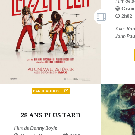
Film de
B
Grand
2h02
Avec
Rob
John Pau
BANDE ANNONCE
28 ANS PLUS TARD
Film de
Danny Boyle