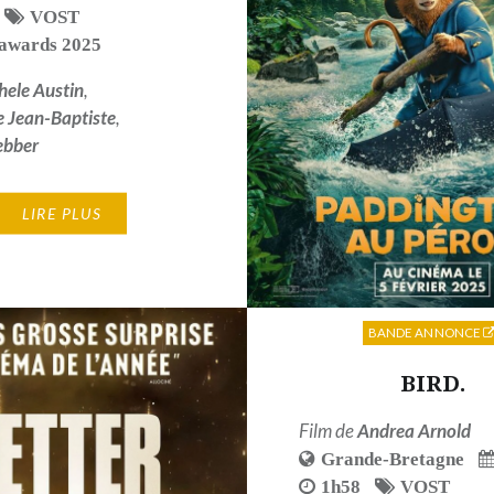
VOST
 awards 2025
hele Austin
,
 Jean-Baptiste
,
ebber
LIRE PLUS
BANDE ANNONCE
BIRD.
Film de
Andrea Arnold
Grande-Bretagne
1h58
VOST