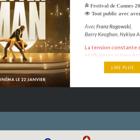
Festival de Cannes 2
Tout public avec ave
Avec
Franz Rogowski
,
Barry Keoghan
,
Nykiya 
La tension constante d
et plusieurs scènes br
dont une très réaliste
LIRE PLUS
violence conjugale so
susceptibles de heurte
sensibilité d'un public
averti.