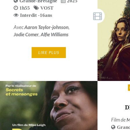
Grande-Bretagne
2025
1h55
VOST
Interdit -16ans
Avec
Aaron Taylor-johnson
,
Jodie Comer
,
Alfie Williams
LIRE PLUS
D
Film de
M
Grand