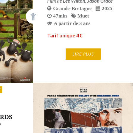
Film de
Lee Wilton
,
Jason Grace
Grande-Bretagne
2025
47min
Muet
A partir de 3 ans
Tarif unique 4€
LIRE PLUS
ARDS
P