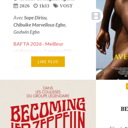
2026
1h33
VOST
Avec
Sope Dirisu
,
Chibuike Marvellous Egbo
,
Godwin Egbo
BAFTA 2026 - Meilleur
réalisateur — Caméra d'Or -
Mention spéciale - Festival de
LIRE PLUS
Cannes 2025
B