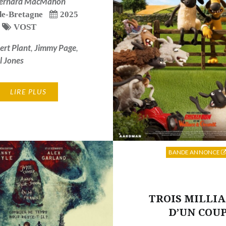
ernard MacMahon
e-Bretagne
2025
VOST
ert Plant
,
Jimmy Page
,
l Jones
LIRE PLUS
BANDE ANNONCE
TROIS MILLI
D’UN COU