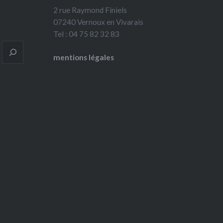
2 rue Raymond Finiels
07240 Vernoux en Vivarais
Tel : 04 75 82 32 83
mentions légales