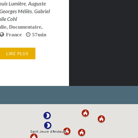
ouis Lumière
,
Auguste
Georges Méliès
,
Gabriel
ile Cohl
die
,
Documentaire
,
France
57min
LIRE PLUS