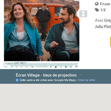
Franc
VF
Avec
Gré
Julia Pia