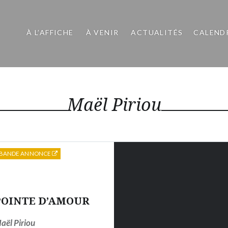
À L’AFFICHE
À VENIR
ACTUALITÉS
CALEND
Maël Piriou
BANDE ANNONCE
POINTE D’AMOUR
aël Piriou