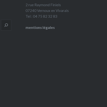
2 rue Raymond Finiels
07240 Vernoux en Vivarais
Tel : 04 75 82 32 83
mentions légales