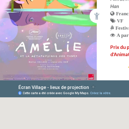
Han
Franc
VF
Festiv
A par
Prix du p
d'Anima