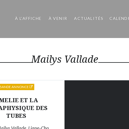
À L’AFFICHE
À VENIR
ACTUALITÉS
CALEND
Mailys Vallade
BANDE ANNONCE
MELIE ET LA
APHYSIQUE DES
TUBES
ailys Vallade
,
Liane-Cho