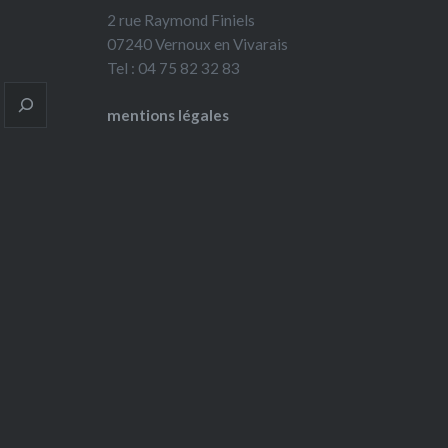
2 rue Raymond Finiels
07240 Vernoux en Vivarais
Tel : 04 75 82 32 83
mentions légales