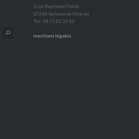
2 rue Raymond Finiels
07240 Vernoux en Vivarais
Tel : 04 75 82 32 83
mentions légales