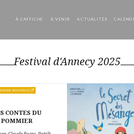
À L’AFFICHE
À VENIR
ACTUALITÉS
CALEND
Festival d'Annecy 2025
BANDE ANNONCE
S CONTES DU
POMMIER
ean-Claude Rozec
,
Patrik