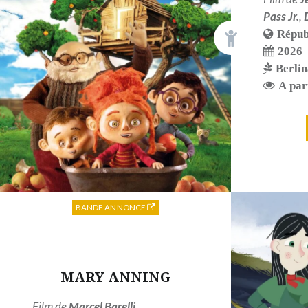
Pass Jr.
,
Répub
2026
Berlin
A par
BANDE ANNONCE
MARY ANNING
Film de
Marcel Barelli