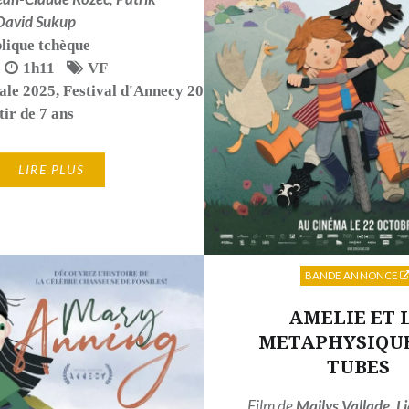
David Sukup
lique tchèque
1h11
VF
ale 2025
,
Festival d'Annecy 2025
tir de 7 ans
LIRE PLUS
BANDE ANNONCE
AMELIE ET 
METAPHYSIQUE
TUBES
Film de
Mailys Vallade
,
L