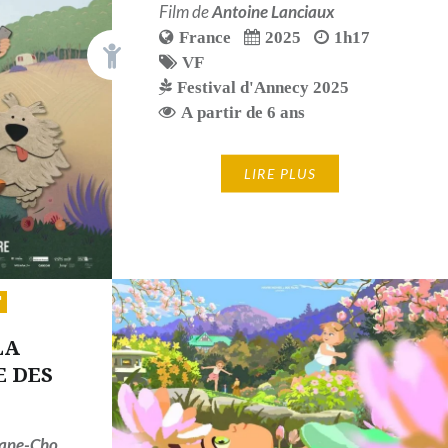
Film de
Antoine Lanciaux
France
2025
1h17
VF
Festival d'Annecy 2025
A partir de 6 ans
LIRE PLUS
LA
 DES
iane-Cho