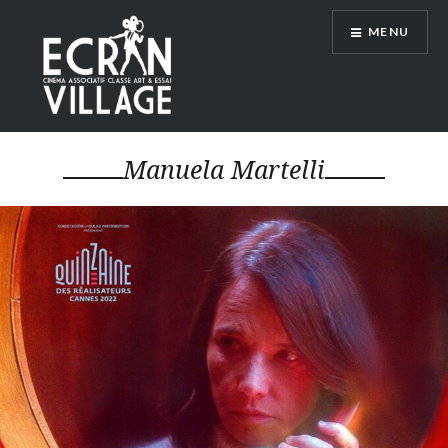
Accéder
MENU
au
contenu
principal
ÉCRAN VILLAGE
Manuela Martelli