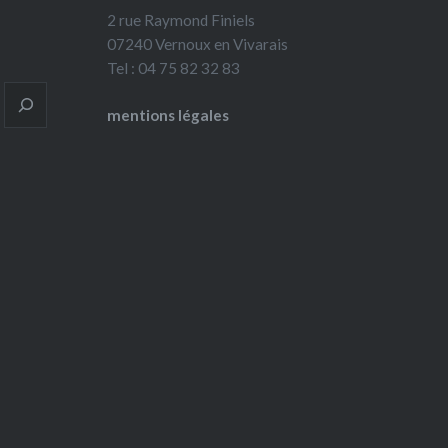
2 rue Raymond Finiels
07240 Vernoux en Vivarais
Tel : 04 75 82 32 83
mentions légales