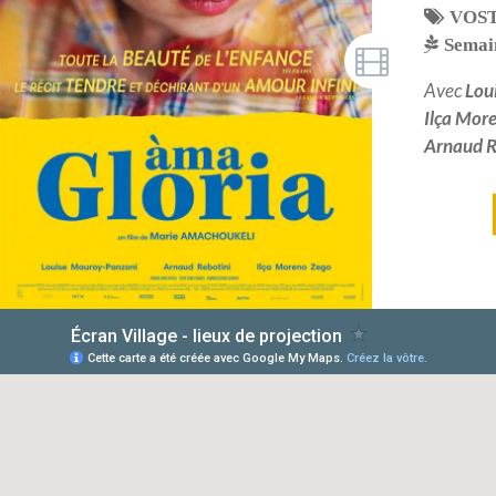
VOS
Semain
Avec
Lou
Ilça Mor
Arnaud R