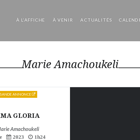
À L’AFFICHE
À VENIR
ACTUALITÉS
CALEND
Marie Amachoukeli
BANDE ANNONCE
MA GLORIA
arie Amachoukeli
e
2023
1h24