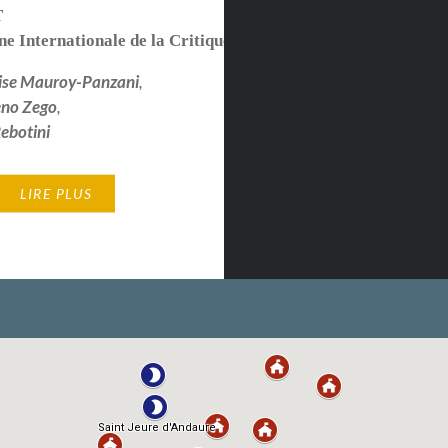
T
e Internationale de la Critique - Cannes 2023
ise Mauroy-Panzani
,
eno Zego
,
ebotini
LIRE PLUS