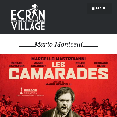
Accéder
MENU
au
contenu
principal
ÉCRAN VILLAGE
Mario Monicelli