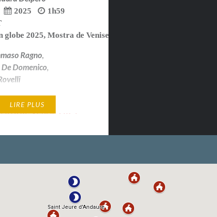
2025
1h59
T
n globe 2025
,
Mostra de Venise 2024
maso Ragno
,
 De Domenico
,
ovelli
rgent - Grand Prix du
LIRE PLUS
ostra de Venise 2024