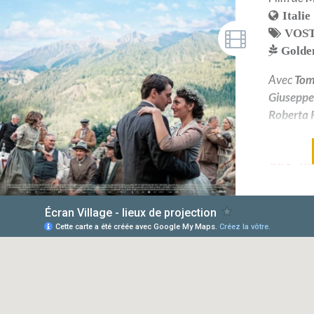
Italie
VOS
Golde
Avec
Tom
Giuseppe
Roberta R
Lion d'A
Jury - M