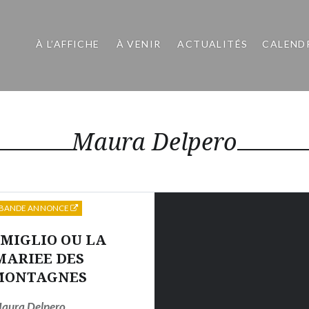
À L’AFFICHE
À VENIR
ACTUALITÉS
CALEND
Maura Delpero
BANDE ANNONCE
MIGLIO OU LA
MARIEE DES
MONTAGNES
aura Delpero