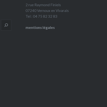
2 rue Raymond Finiels
07240 Vernoux en Vivarais
Tel : 04 75 82 32 83
mentions légales