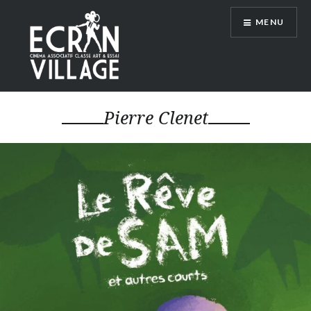
Accéder
MENU
au
contenu
principal
ÉCRAN VILLAGE
Pierre Clenet