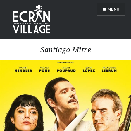
Accéder
MENU
au
contenu
principal
ÉCRAN VILLAGE
Santiago Mitre