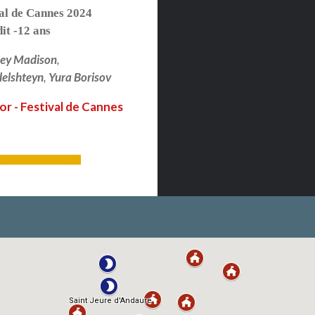
al de Cannes 2024
dit -12 ans
ey Madison
,
elshteyn
,
Yura Borisov
or - Festival de Cannes
LIRE PLUS