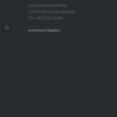
2 rue Raymond Finiels
07240 Vernoux en Vivarais
Tel : 04 75 82 32 83
mentions légales