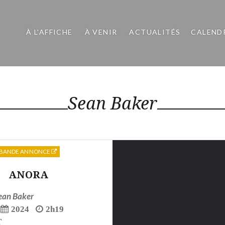
À L’AFFICHE
À VENIR
ACTUALITÉS
CALEND
Sean Baker
BANDE ANNONCE
ANORA
ean Baker
2024
2h19
T