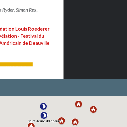
ia Ryder
,
Simon Rex
,
e
ndation Louis Roederer
vélation - Festival du
Américain de Deauville
LIRE PLUS