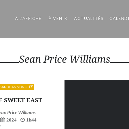
À L’AFFICHE
À VENIR
ACTUALITÉS
CALEND
Sean Price Williams
BANDE ANNONCE
E SWEET EAST
ean Price Williams
2024
1h44
T