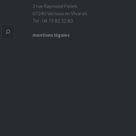
2 rue Raymond Finiels
07240 Vernoux en Vivarais
Tel : 04 75 82 32 83
mentions légales