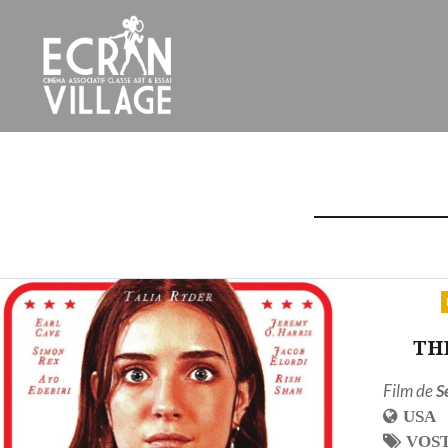
Accéder
au
contenu
principal
ÉCRAN VILLAGE
TH
Film de
S
USA
VOS