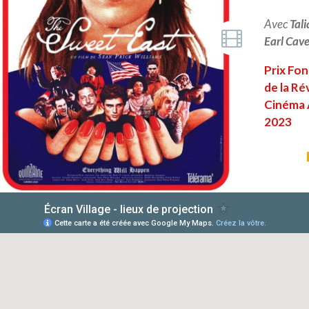
Avec
Tal
Earl Cav
Prix Fo
de la Ré
Cinéma 
2023