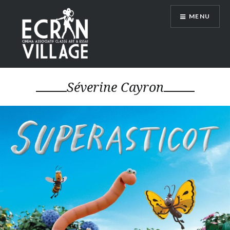
Accéder
MENU
au
contenu
principal
ÉCRAN VILLAGE
Séverine Cayron