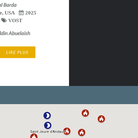
al Barda
e
,
USA
2025
VOST
eldin Abuelaish
LIRE PLUS