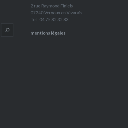
2 rue Raymond Finiels
07240 Vernoux en Vivarais
Tel : 04 75 82 32 83
mentions légales