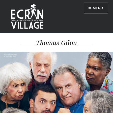
Accéder
MENU
au
contenu
principal
ÉCRAN VILLAGE
Thomas Gilou