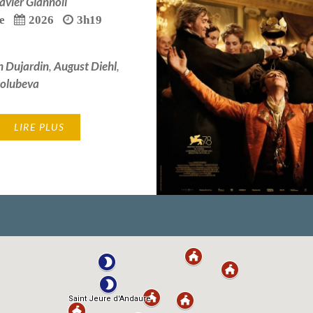
avier Giannoli
e
2026
3h19
n Dujardin
,
August Diehl
,
olubeva
LIRE PLUS