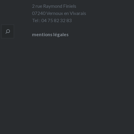
2 rue Raymond Finiels
07240 Vernoux en Vivarais
Tel : 04 75 82 32 83
mentions légales