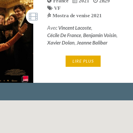
France
2021
2h29
VF
Mostra de venise 2021
Avec
Vincent Lacoste
,
Cécile De France
,
Benjamin Voisin
,
Xavier Dolan
,
Jeanne Balibar
LIRE PLUS