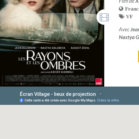
Film de
X
Franc
VF
Avec
Jea
Nastya G