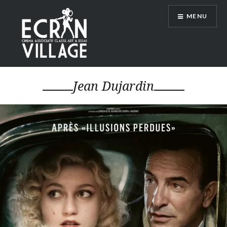
Accéder
MENU
au
contenu
principal
ÉCRAN VILLAGE
Jean Dujardin