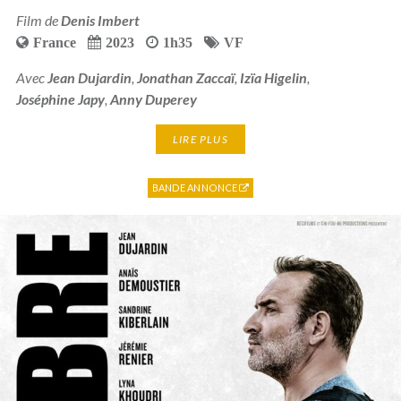
Film de
Denis Imbert
France
2023
1h35
VF
Avec
Jean Dujardin
,
Jonathan Zaccaï
,
Izïa Higelin
,
Joséphine Japy
,
Anny Duperey
LIRE PLUS
BANDE ANNONCE