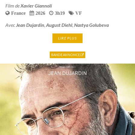
Film de
Xavier Giannoli
France
2026
3h19
VF
Avec
Jean Dujardin
,
August Diehl
,
Nastya Golubeva
LIRE PLUS
BANDE ANNONCE