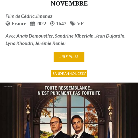
NOVEMBRE
Film de
Cédric Jimenez
France
2022
1h47
VF
Avec
Anaïs Demoustier
,
Sandrine Kiberlain
,
Jean Dujardin
,
Lyna Khoudri
,
Jérémie Renier
LIRE PLUS
BANDE ANNONCE