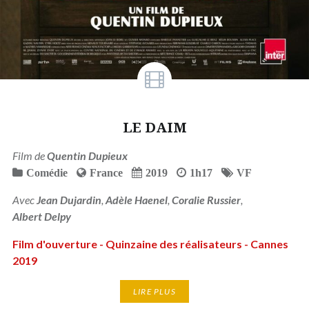
LE DAIM
Film de
Quentin Dupieux
Comédie
France
2019
1h17
VF
Avec
Jean Dujardin
,
Adèle Haenel
,
Coralie Russier
,
Albert Delpy
Film d'ouverture - Quinzaine des réalisateurs - Cannes
2019
LIRE PLUS