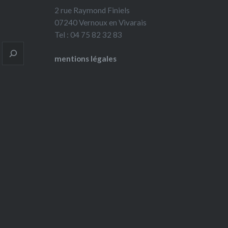
2 rue Raymond Finiels
07240 Vernoux en Vivarais
Tel : 04 75 82 32 83
mentions légales