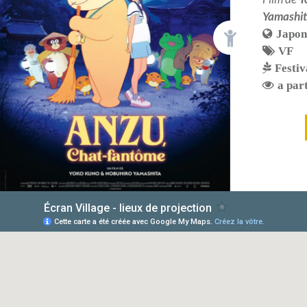
Yamashi
Japo
VF
Festiv
a part