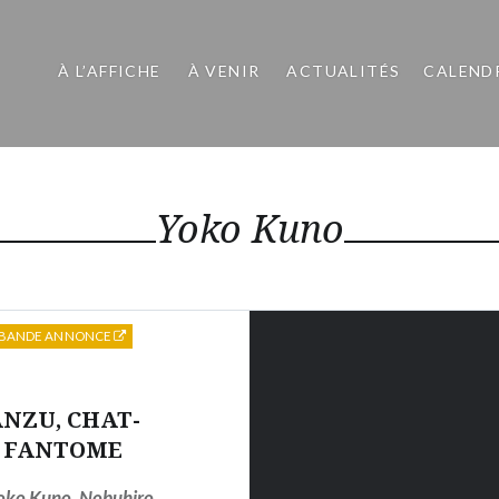
À L’AFFICHE
À VENIR
ACTUALITÉS
CALEND
Yoko Kuno
BANDE ANNONCE
NZU, CHAT-
FANTOME
oko Kuno
,
Nobuhiro