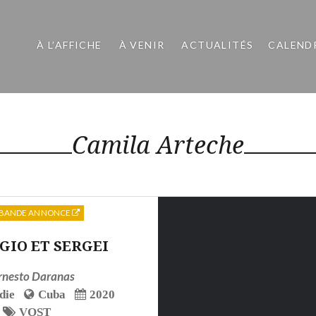
À L’AFFICHE
À VENIR
ACTUALITÉS
CALEND
Camila Arteche
BANDE ANNONCE
GIO ET SERGEI
rnesto Daranas
die
Cuba
2020
VOST