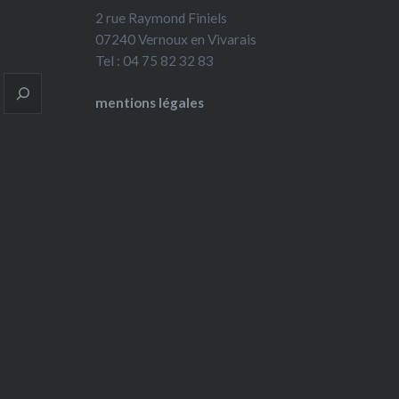
2 rue Raymond Finiels
07240 Vernoux en Vivarais
Tel : 04 75 82 32 83
mentions légales