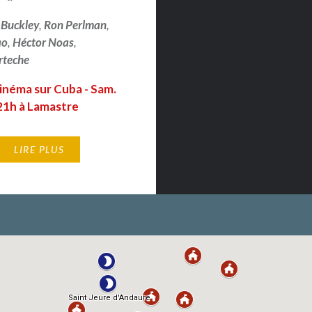
. Buckley
,
Ron Perlman
,
ao
,
Héctor Noas
,
rteche
inéma sur Cuba - Sam.
21h à Lamastre
LIRE PLUS