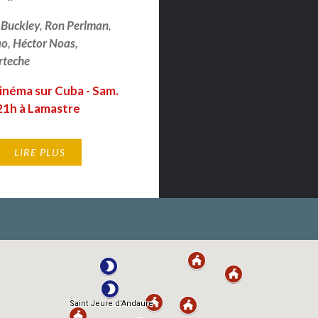
. Buckley
,
Ron Perlman
,
ao
,
Héctor Noas
,
rteche
inéma sur Cuba - Sam.
21h à Lamastre
LIRE PLUS