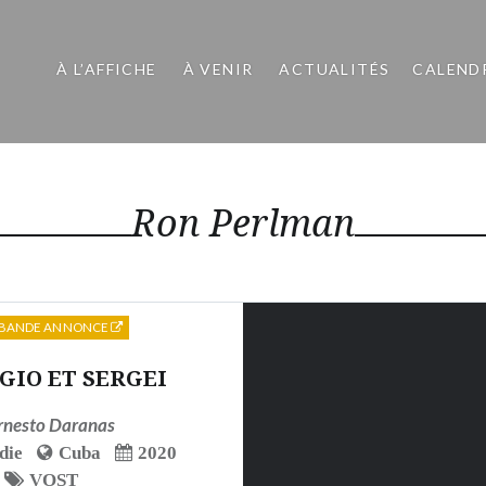
À L’AFFICHE
À VENIR
ACTUALITÉS
CALEND
Ron Perlman
BANDE ANNONCE
GIO ET SERGEI
rnesto Daranas
die
Cuba
2020
VOST