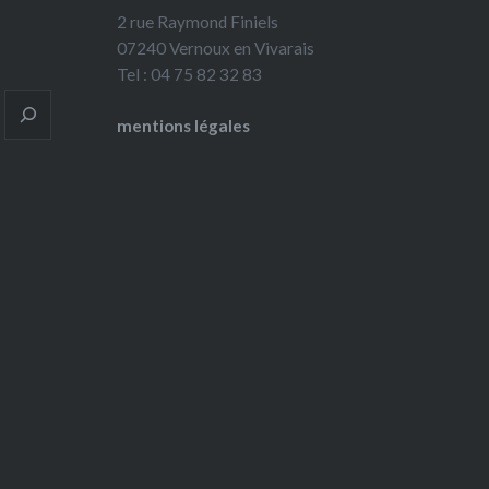
2 rue Raymond Finiels
07240 Vernoux en Vivarais
Tel : 04 75 82 32 83
mentions légales