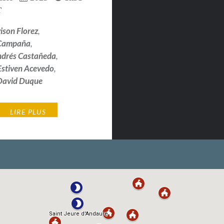
T
ison Florez
,
 Campaña
,
ndrés Castañeda
,
Estiven Acevedo
,
 David Duque
LIRE PLUS