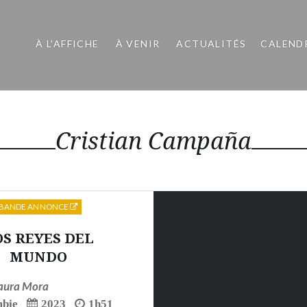
À L’AFFICHE
À VENIR
ACTUALITÉS
CALEND
Cristian Campaña
BANDE ANNONCE
OS REYES DEL
MUNDO
aura Mora
bie
2023
1h51