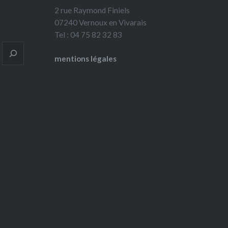
2 rue Raymond Finiels
07240 Vernoux en Vivarais
Tel : 04 75 82 32 83
mentions légales