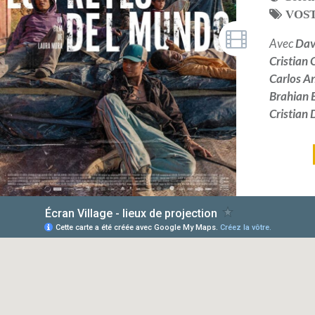
VOS
Avec
Dav
Cristian
Carlos A
Brahian 
Cristian