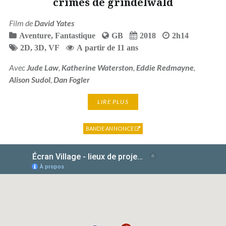
crimes de grindelwald
Film de
David Yates
Aventure
,
Fantastique
GB
2018
2h14
2D
,
3D
,
VF
A partir de 11 ans
Avec
Jude Law
,
Katherine Waterston
,
Eddie Redmayne
,
Alison Sudol
,
Dan Fogler
LIRE PLUS
BANDE ANNONCE