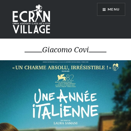
Accéder
MENU
au
contenu
principal
ÉCRAN VILLAGE
Giacomo Covi