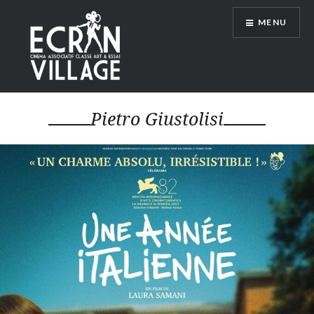
Accéder
MENU
au
contenu
principal
ÉCRAN VILLAGE
Pietro Giustolisi