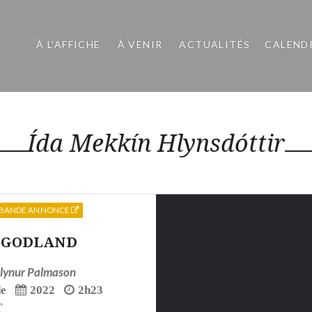
À L’AFFICHE
À VENIR
ACTUALITÉS
CALEND
Ída Mekkín Hlynsdóttir
BANDE ANNONCE
GODLAND
lynur Palmason
de
2022
2h23
T