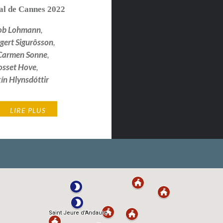
al de Cannes 2022
ob Lohmann
,
gert Sigurôsson
,
 Carmen Sonne
,
rosset Hove
,
ín Hlynsdóttir
LIRE PLUS