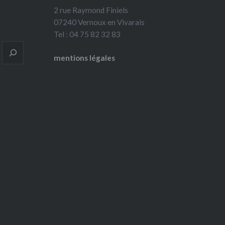
2 rue Raymond Finiels
07240 Vernoux en Vivarais
Tel : 04 75 82 32 83
mentions légales