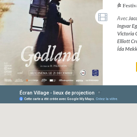
Festiv
Avec
Jac
Ingvar Eg
Victoria
Elliott C
Ída Mekk