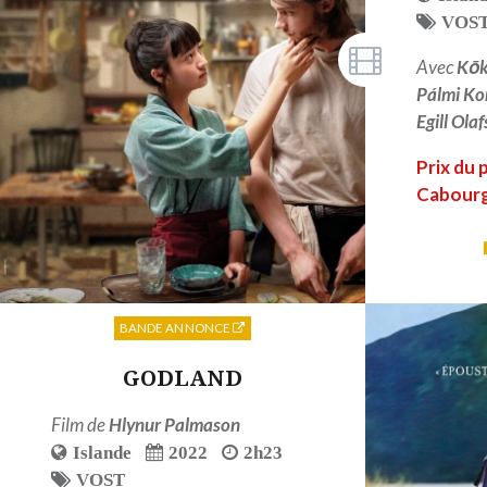
VOS
Avec
Kōk
Pálmi Ko
Egill Ola
Prix du p
Cabour
BANDE ANNONCE
GODLAND
Film de
Hlynur Palmason
Islande
2022
2h23
VOST