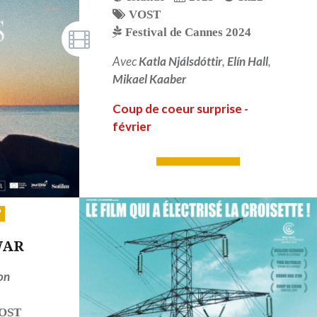
VOST
Festival de Cannes 2024
Avec
Katla Njálsdóttir
,
Elín Hall
,
Mikael Kaaber
Coup de coeur surprise -
février
LIRE PLUS
WAR
on
OST