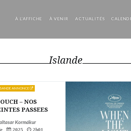
À L’AFFICHE
À VENIR
ACTUALITÉS
CALEND
Islande
BANDE ANNONCE
OUCH – NOS
INTES PASSEES
altasar Kormákur
de
2025
2h01