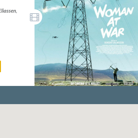
liassen
,
,
itique