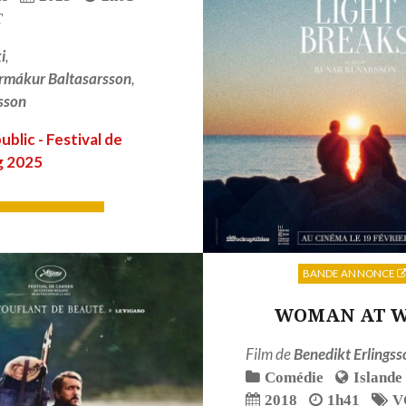
T
i
,
rmákur Baltasarsson
,
fsson
ublic - Festival de
g 2025
LIRE PLUS
BANDE ANNONCE
WOMAN AT 
Film de
Benedikt Erlingss
Comédie
Islande
2018
1h41
V