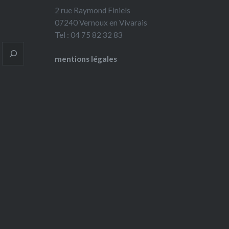
2 rue Raymond Finiels
07240 Vernoux en Vivarais
Tel : 04 75 82 32 83
mentions légales