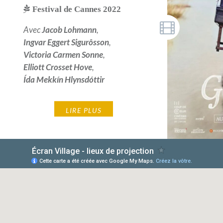
Festival de Cannes 2022
Avec
Jacob Lohmann
,
Ingvar Eggert Sigurôsson
,
Victoria Carmen Sonne
,
Elliott Crosset Hove
,
Ída Mekkín Hlynsdóttir
LIRE PLUS