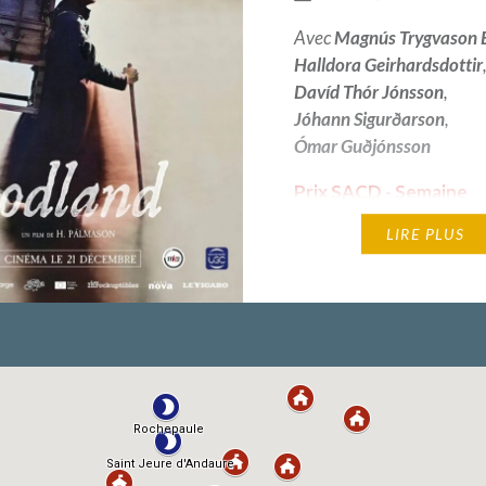
Avec
Magnús Trygvason E
Halldora Geirhardsdottir
Davíd Thór Jónsson
,
Jóhann Sigurðarson
,
Ómar Guðjónsson
Prix SACD - Semaine
Internationale de la Cr
LIRE PLUS
Cannes 2018