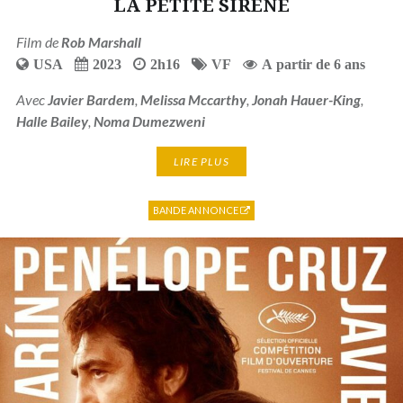
LA PETITE SIRENE
Film de
Rob Marshall
USA
2023
2h16
VF
A partir de 6 ans
Avec
Javier Bardem
,
Melissa Mccarthy
,
Jonah Hauer-King
,
Halle Bailey
,
Noma Dumezweni
LIRE PLUS
BANDE ANNONCE