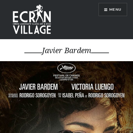
Accéder
MENU
au
contenu
principal
ÉCRAN VILLAGE
Javier Bardem