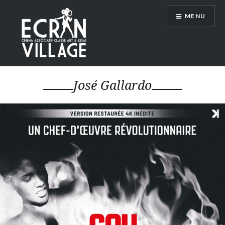
Accéder
MENU
au
contenu
principal
ÉCRAN VILLAGE
José Gallardo