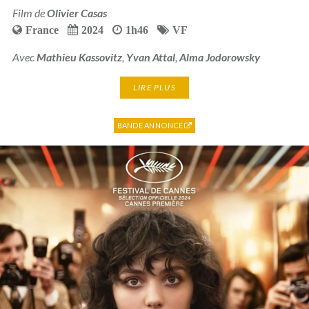
Film de
Olivier Casas
France
2024
1h46
VF
Avec
Mathieu Kassovitz
,
Yvan Attal
,
Alma Jodorowsky
LIRE PLUS
BANDE ANNONCE