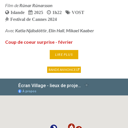
Film de
Rúnar Rúnarsson
Islande
2025
1h22
VOST
Festival de Cannes 2024
Avec
Katla Njálsdóttir
,
Elín Hall
,
Mikael Kaaber
Coup de coeur surprise - février
LIRE PLUS
BANDE ANNONCE