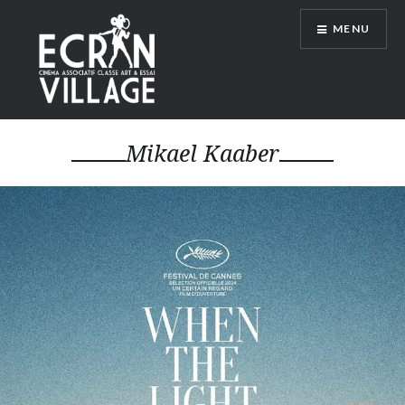
Accéder
MENU
au
contenu
principal
ÉCRAN VILLAGE
Mikael Kaaber