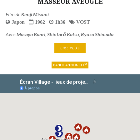
MASSEUR AVEUGLE
Film de
Kenji Misumi
Japon
1962
1h36
VOST
Avec
Masayo Banri
,
Shintarō Katsu
,
Ryuzo Shimada
LIRE PLUS
BANDE ANNONCE