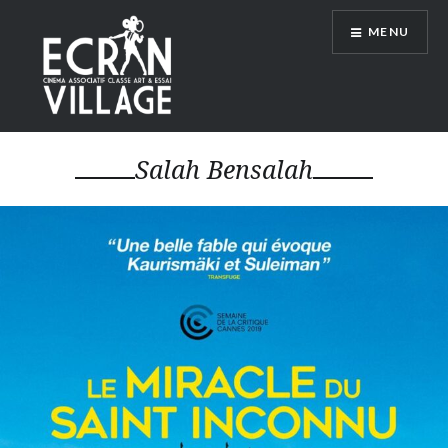
Accéder
MENU
au
contenu
principal
ÉCRAN VILLAGE
Salah Bensalah