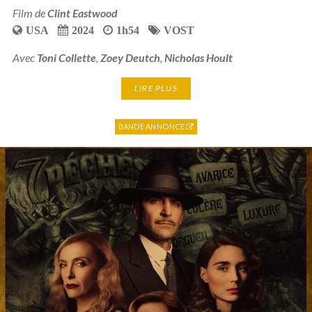
Film de
Clint Eastwood
USA
2024
1h54
VOST
Avec
Toni Collette
,
Zoey Deutch
,
Nicholas Hoult
LIRE PLUS
BANDE ANNONCE