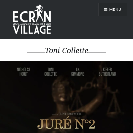
Accéder
MENU
au
contenu
principal
ÉCRAN VILLAGE
Toni Collette