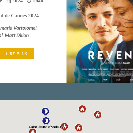
e
2024
1h40
al de Cannes 2024
maria Vartolomei
,
al
,
Matt Dillon
LIRE PLUS