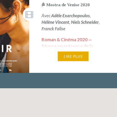
Mostra de Venise 2020
Avec
Adèle Exarchopoulos
,
Hélène Vincent
,
Niels Schneider
,
Franck Falise
Roman & Cinéma 2020 —
Séance en présence de la
réalisatrice Jessica Palud (à
LIRE PLUS
confirmer) — Prix du scénario -
Mostra de Venise 2020