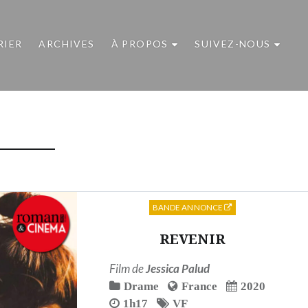
RIER
ARCHIVES
À PROPOS
SUIVEZ-NOUS
BANDE ANNONCE
REVENIR
Film de
Jessica Palud
Drame
France
2020
1h17
VF