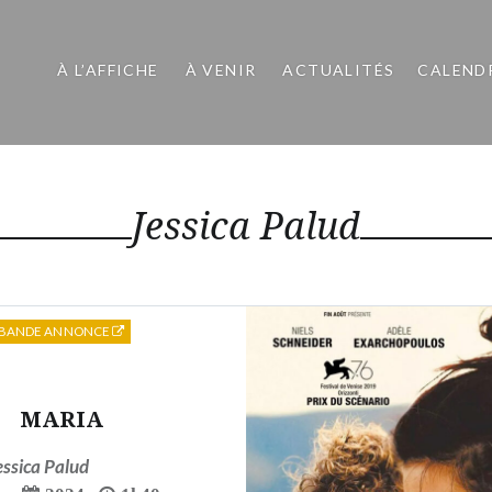
À L’AFFICHE
À VENIR
ACTUALITÉS
CALEND
Jessica Palud
BANDE ANNONCE
MARIA
essica Palud