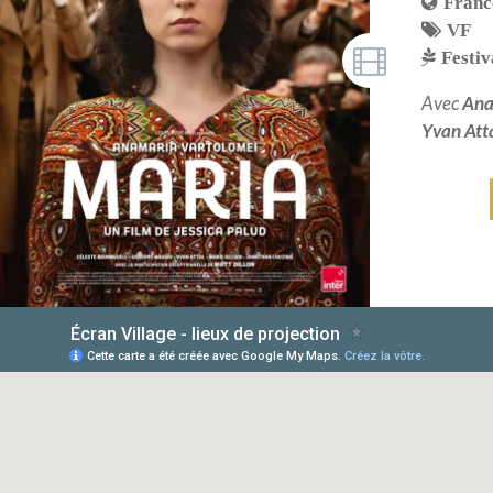
Franc
VF
Festiv
Avec
Ana
Yvan Att