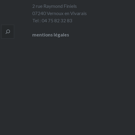
2 rue Raymond Finiels
07240 Vernoux en Vivarais
Tel : 04 75 82 32 83
mentions légales