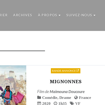
RIER
ARCHIVES
À PROPOS
SUIVEZ-NOUS
BANDE ANNONCE
MIGNONNES
Film de
Maimouna Doucoure
Comédie
,
Drame
France
2020
1h35
VF