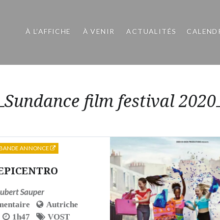
À L’AFFICHE
À VENIR
ACTUALITÉS
CALEND
Sundance film festival 2020
BANDE ANNONCE
EPICENTRO
ubert Sauper
entaire
Autriche
1h47
VOST