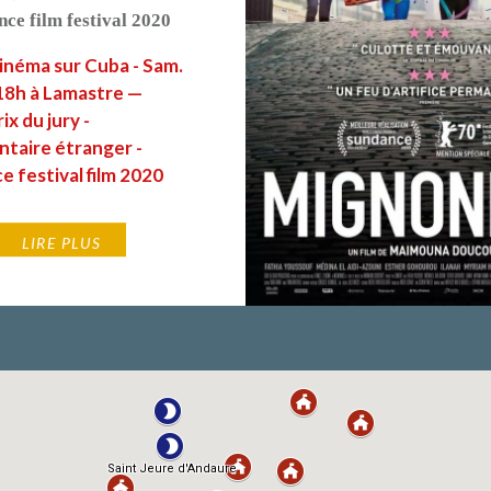
ce film festival 2020
inéma sur Cuba - Sam.
 18h à Lamastre —
ix du jury -
taire étranger -
 festival film 2020
LIRE PLUS