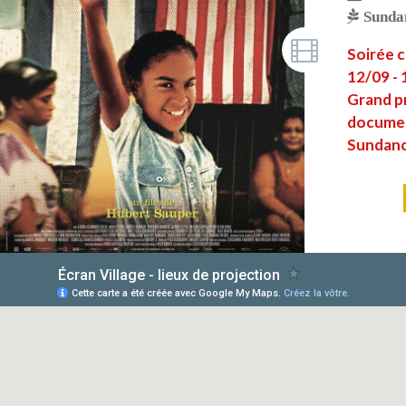
Sundan
Soirée c
12/09 -
Grand pr
documen
Sundance