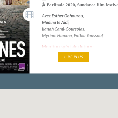
Berlinale 2020
,
Sundance film festiv
Avec
Esther Gohourou
,
Medina El Aidi
,
Ilanah Cami-Goursolas
,
Myriam Hamma
,
Fathia Youssouf
Mention spéciale du jury -
Berlinale 2020 — Meilleure
LIRE PLUS
réalisation - Sundance film
festival 2020