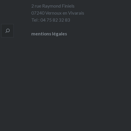
2 rue Raymond Finiels
07240 Vernoux en Vivarais
Tel : 04 75 82 32 83
mentions légales