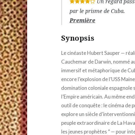
Un regard pass
*
*
*
*
par le prisme de Cuba.
Première
Synopsis
Le cinéaste Hubert Sauper — réal
Cauchemar de Darwin, nommé aux 
immersif et métaphorique de Cuba
encore l’explosion de l’USS Maine 
domination coloniale espagnole su
l’Empire américain. Au même end
outil de conquête : le cinéma de
explore un siècle d’interventionn
peuple extraordinaire de La Havane
les jeunes prophètes ” — pour int