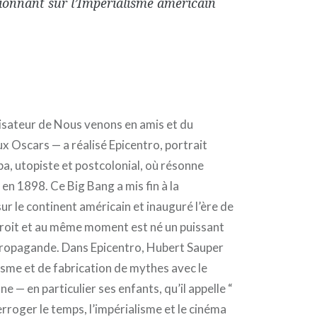
ionnant sur l’Impérialisme américain
isateur de Nous venons en amis et du
Oscars — a réalisé Epicentro, portrait
, utopiste et postcolonial, où résonne
en 1898. Ce Big Bang a mis fin à la
r le continent américain et inauguré l’ère de
roit et au même moment est né un puissant
 propagande. Dans Epicentro, Hubert Sauper
isme et de fabrication de mythes avec le
 — en particulier ses enfants, qu’il appelle “
erroger le temps, l’impérialisme et le cinéma