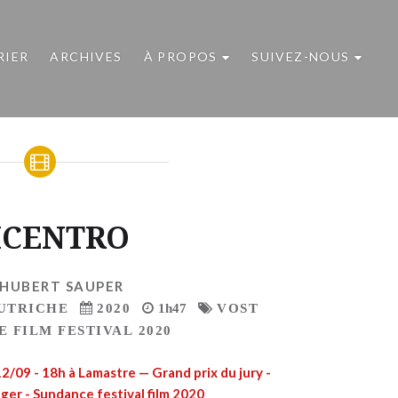
RIER
ARCHIVES
À PROPOS
SUIVEZ-NOUS
ICENTRO
HUBERT SAUPER
UTRICHE
2020
1h47
VOST
 FILM FESTIVAL 2020
2/09 - 18h à Lamastre — Grand prix du jury -
er - Sundance festival film 2020