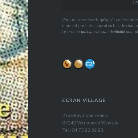
Vous ne serez inscrit qu'après confirmati
moment par le lien fourni en bas de chaqu
Lisez notre
politique de confidentialité
pour pl
ÉCRAN VILLAGE
2 rue Raymond Finiels
07240 Vernoux en Vivarais
Tel : 04 75 82 32 83