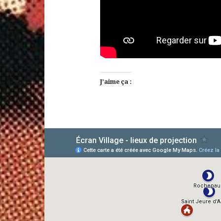
J’aime ça :
AlloCiné
TMDb
IMDb