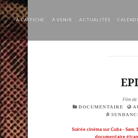
À L’AFFICHE
À VENIR
ACTUALITÉS
CALEND
EP
Film de
DOCUMENTAIRE
A
SUNDANCE
Soirée cinéma sur Cuba - Sam. 1
documentaire étrang