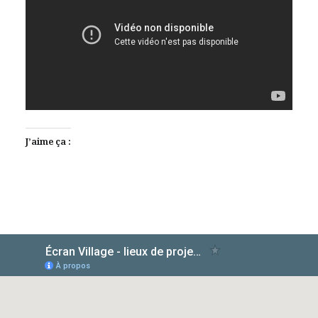
J’aime ça :
AlloCiné
TMDb
IMDb