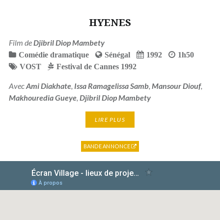
HYENES
Film de
Djibril Diop Mambety
Comédie dramatique
Sénégal
1992
1h50
VOST
Festival de Cannes 1992
Avec
Ami Diakhate
,
Issa Ramagelissa Samb
,
Mansour Diouf
,
Makhouredia Gueye
,
Djibril Diop Mambety
LIRE PLUS
BANDE ANNONCE