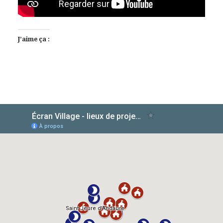
J’aime ça :
AlloCiné
TMDb
IMDb