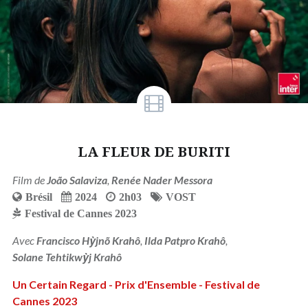
LA FLEUR DE BURITI
Film de
João Salaviza
,
Renée Nader Messora
Brésil
2024
2h03
VOST
Festival de Cannes 2023
Avec
Francisco Hỳjnõ Krahô
,
Ilda Patpro Krahô
,
Solane Tehtikwỳj Krahô
Un Certain Regard - Prix d'Ensemble - Festival de
Cannes 2023