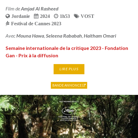
Film de
Amjad Al Rasheed
Jordanie
2024
1h53
VOST
Festival de Cannes 2023
Avec
Mouna Hawa
,
Seleena Rababah
,
Haitham Omari
Semaine internationale de la critique 2023 - Fondation
Gan - Prix à la diffusion
LIRE PLUS
BANDE ANNONCE