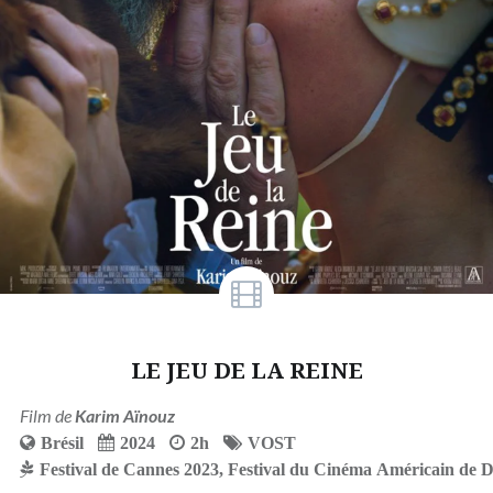
LE JEU DE LA REINE
Film de
Karim Aïnouz
Brésil
2024
2h
VOST
Festival de Cannes 2023
,
Festival du Cinéma Américain de D