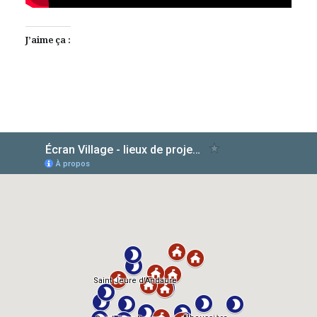
J’aime ça :
AlloCiné
TMDb
IMDb