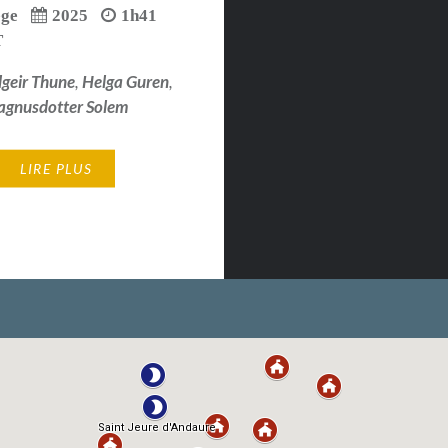
ège
2025
1h41
T
geir Thune
,
Helga Guren
,
gnusdotter Solem
LIRE PLUS