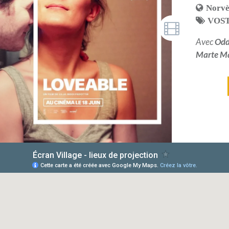
Norv
VOS
Avec
Odd
Marte Ma