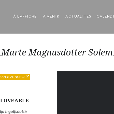
À L’AFFICHE
À VENIR
ACTUALITÉS
CALEND
Marte Magnusdotter Solem
BANDE ANNONCE
LOVEABLE
ilja Ingolfsdottir