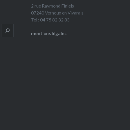
2 rue Raymond Finiels
07240 Vernoux en Vivarais
Tel : 04 75 82 32 83
mentions légales