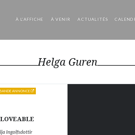
À L’AFFICHE
À VENIR
ACTUALITÉS
CALEND
Helga Guren
BANDE ANNONCE
LOVEABLE
ilja Ingolfsdottir