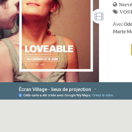
Norv
VOS
Avec
Odd
Marte Ma