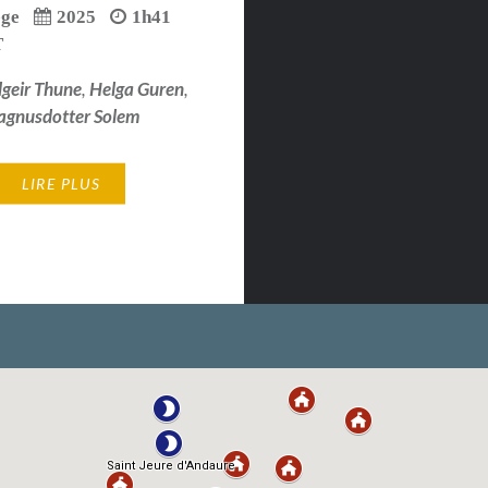
ège
2025
1h41
T
geir Thune
,
Helga Guren
,
gnusdotter Solem
LIRE PLUS