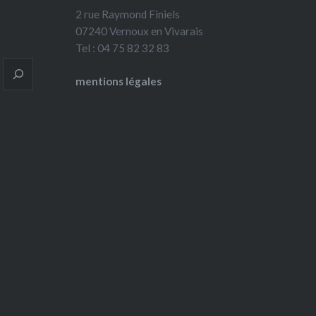
2 rue Raymond Finiels
07240 Vernoux en Vivarais
Tel : 04 75 82 32 83
mentions légales