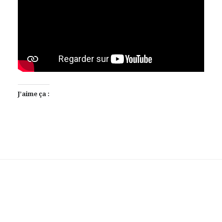
J’aime ça :
AlloCiné
Laisser votre avis