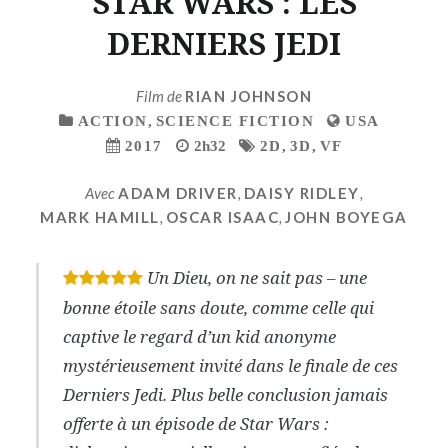
STAR WARS : LES
DERNIERS JEDI
Film de
RIAN JOHNSON
ACTION
,
SCIENCE FICTION
USA
2017
2h32
2D
,
3D
,
VF
Avec
ADAM DRIVER
,
DAISY RIDLEY
,
MARK HAMILL
,
OSCAR ISAAC
,
JOHN BOYEGA
Un Dieu, on ne sait pas – une
*
*
*
*
*
bonne étoile sans doute, comme celle qui
captive le regard d’un kid anonyme
mystérieusement invité dans le finale de ces
Derniers Jedi. Plus belle conclusion jamais
offerte à un épisode de Star Wars :