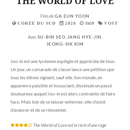
THE WORLD OF LOVE
Film de
GA EUN YOON
CORÉE DU SUD
2026
1h59
VOST
Avec
SU-BIN SEO
,
JANG HYE-JIN
,
JEONG-SIK KIM
Joo-in est une lycéenne espiègle et appréciée de tous.
Un jour, un camarade de classe lance une pétition que
tous les élèves signent, sauf elle. Son monde, en
apparence paisible et insouciant, dissimule un passé
douloureux auquel Joo-in est alors contrainte de faire
face. Mais loin de se laisser enfermer, elle choisit
d’avancer et de se réinventer.
The World of Love est le récit d’une rage
*
*
*
*