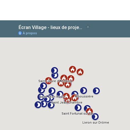
AlloCiné
TMDb
IMDb